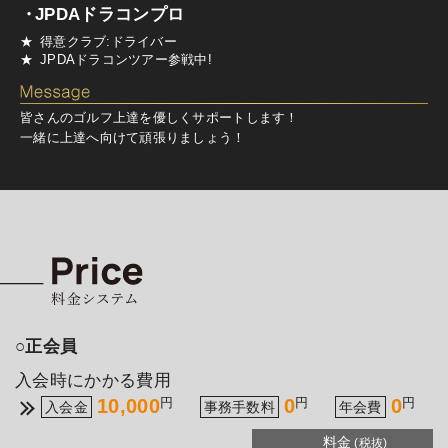
JPDAドラコンプロ
得意クラブ:ドライバー
JPDAドラコンツアー参戦中!
皆さんのゴルフ上達を優しくサポートします！
一緒に上達へ向けて頑張りましょう！
○正会員
入会時にかかる費用
10,000
0
0
円
円
円
入会金
事務手数料
年会費
料金
(税抜)