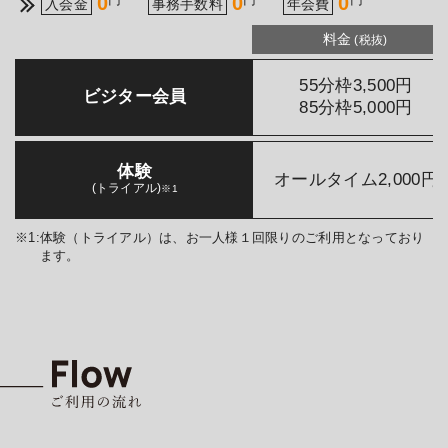
0
0
0
入会金
事務手数料
年会費
料金
(税抜)
55分枠
3,500
円
ビジター会員
85分枠
5,000
円
体験
オールタイム
2,000
円
(トライアル)
※1
体験（トライアル）は、お一人様１回限りのご利用となっており
ます。