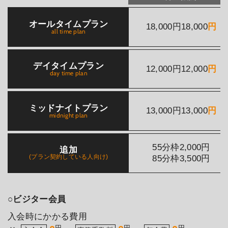
オールタイムプラン
18,000
円
18,000
円
all time plan
デイタイムプラン
12,000
円
12,000
円
day time plan
ミッドナイトプラン
13,000
円
13,000
円
midnight plan
55分枠
2,000
円
追加
(プラン契約している人向け)
85分枠
3,500
円
○ビジター会員
入会時にかかる費用
円
円
円